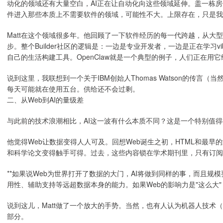
动化的领域还有大量空白，AI正在让自动化向这些领域延伸。盖一栋
件进入那些本质上不需要软件的领域，可能性不大。上限存在，只是
Matt在这个领域很多年。他回顾了一下软件经历的每一代跨越，从大型
步。整个Builder社区的逻辑是：一边是专业开发者，一边是正在学习v
自己的生活构建工具。OpenClaw就是一个典型的例子，人们正在
说到这里，我联想到一个关于IBM创始人Thomas Watson的传
每天可能就在使用五台。供给还不会过剩。
二、从Web到AI的量级差
与此前的技术浪潮相比，AI这一波有什么本质不同？这是一个特别值
他觉得Web让数据变得人人可及。回想Web诞生之初，HTML和最
和科学论文变得触手可得。过去，这些内容锁在学术期刊里，只有订阅
**如果说Web为世界打开了数据的大门，AI将做到同样的事，而且规
用性、辅助支持等远超数据本身的能力。如果Web的影响力是"这么大"
说到这儿，Matt做了一个放大的手势。当然，也有人认为机器人技术（r
部分。