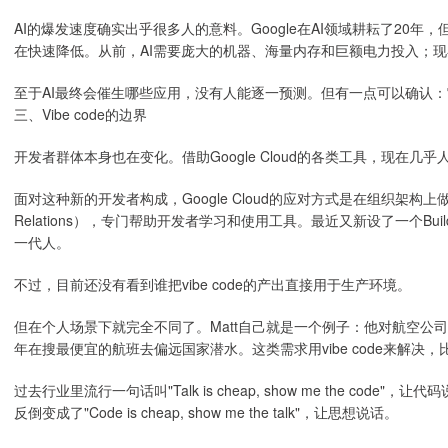
AI的爆发速度确实出乎很多人的意料。Google在AI领域耕耘了20
在快速降低。从前，AI需要庞大的机器、海量内存和巨额电力投入；现
至于AI最终会催生哪些应用，没有人能逐一预测。但有一点可以确认
三、Vibe code的边界
开发者群体本身也在变化。借助Google Cloud的各类工具，现在几
面对这种新的开发者构成，Google Cloud的应对方式是在组织架构上
Relations），专门帮助开发者学习和使用工具。最近又新设了一个Build
一代人。
不过，目前还没有看到谁把vibe code的产出直接用于生产环境。
但在个人场景下就完全不同了。Matt自己就是一个例子：他对航空公
年在搜最便宜的航班去偏远国家潜水。这类需求用vibe code来解决
过去行业里流行一句话叫"Talk is cheap, show me the co
反倒变成了"Code is cheap, show me the talk"，让思想说话。