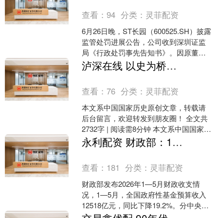
查看：
94
分类：
灵菲配资
6月26日晚，ST长园（600525.SH）披露
监管处罚进展公告，公司收到深圳证监
局《行政处罚事先告知书》。因原董事
长吴启权长达一年多、合计超10.87亿元
泸深在线 以史为桥，聚力同行 2026 年度《中国国家历史》文化沙龙活动圆满举办
关联....
查看：
76
分类：
灵菲配资
本文系中国国家历史原创文章，转载请
后台留言，欢迎转发到朋友圈！ 全文共
2732字 | 阅读需8分钟 本文系中国国家历
史原创文章 为凝聚文化共识、增强历史
永利配资 财政部：1—5月全国政府性基金预算收入同比下降19.2%
自觉，搭....
查看：
181
分类：
灵菲配资
财政部发布2026年1—5月财政收支情
况，1—5月，全国政府性基金预算收入
12518亿元，同比下降19.2%。分中央和
地方看，中央政府性基金预算收入2042