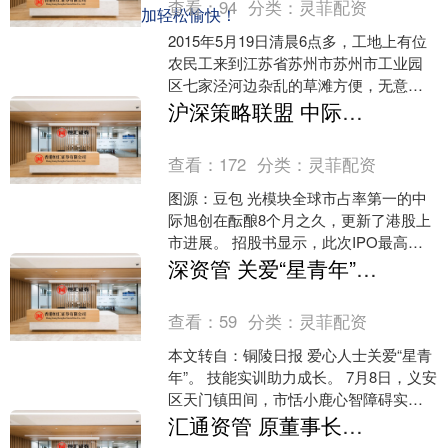
查看：
94
分类：
灵菲配资
的炒股体验更加轻松愉快！
2015年5月19日清晨6点多，工地上有位
农民工来到江苏省苏州市苏州市工业园
区七家泾河边杂乱的草滩方便，无意中
发现草丛中有块长形酱色的漂浮物。他
沪深策略联盟 中际旭创赴港“捞金”，淡马锡、高瓴40亿“押宝”光模块
开始以为是块腊肉....
查看：
172
分类：
灵菲配资
图源：豆包 光模块全球市占率第一的中
际旭创在酝酿8个月之久，更新了港股上
市进展。 招股书显示，此次IPO最高发
售价定为1010港元，募资净额545亿港
深资管 关爱“星青年”实训助成长
元，成为2....
查看：
59
分类：
灵菲配资
本文转自：铜陵日报 爱心人士关爱“星青
年”。 技能实训助力成长。 7月8日，义安
区天门镇田间，市恬小鹿心智障碍实训
基地的“星青年”正在采摘蔬菜。 该基地依
汇通资管 原董事长占用资金近11亿，ST长园及两高管拟被罚420万
托农疗....