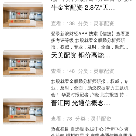
议，分析研究当前经济形势和经济工
牛金宝配资 2.8亿“天价”索赔！古鳌科技新老板“刚进家”，旧账“就敲门” ！
作。会议指....
查看：
138
分类：
灵菲配资
登录新浪财经APP 搜索【信披】查看更
多考评等级 炒股就看金麒麟分析师研
报，权威，专业，及时，全面，助您挖
掘潜力主题机会！ 来源：野马财经 作者
天美配资 铜价高烧与价格战夹击，格力去年营收净利双降近10％，2026空调“内卷”向何方
| 姚悦 编辑....
查看：
148
分类：
灵菲配资
炒股就看金麒麟分析师研报，权威，专
业，及时，全面，助您挖掘潜力主题机
会！ 华夏时报记者 卢晓 北京报道 持续
上涨的铜价和激烈的价格战，在2025年
普汇网 光通信概念股涨幅居前 长飞光纤光缆涨超9%鸿腾精密涨超8%
给予空调行业双....
查看：
78
分类：
灵菲配资
热点栏目 自选股 数据中心 行情中心 资
金流向 模拟交易 客户端 光通信概念股涨