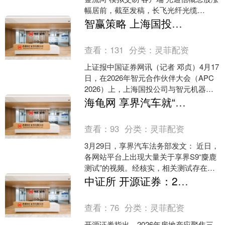
幅居前，截至发稿，长飞光纤光缆
（06869）上涨9.26%，报240.80港
智赢策略 上海国投公司与智元机器人启动“元苼计划” 智元计划5年投入20亿元
元；....
查看：
131
分类：
灵菲配资
上证报中国证券网讯（记者 邓贞）4月17
日，在2026年智元合作伙伴大会（APC
2026）上，上海国投公司与智元机器人
正式启动“元苼计划”。智元机器人创始人
海龟网 享界汽车就“S9‘麋鹿测试’视频”发布声明：经核实，相关测试存在恶意、刻意操控行为
邓....
查看：
93
分类：
灵菲配资
3月29日，享界汽车法务部发文： 近日，
各网站平台上出现大量关于享界S9“麋鹿
测试”的视频。经核实，相关测试存在恶
意、刻意操控行为，并非专业机构按照
中证所 开源证券：2026年房地产应聚焦三大主线
国家标准开展....
查看：
76
分类：
灵菲配资
开源证券指出，2026年房地产应聚焦三