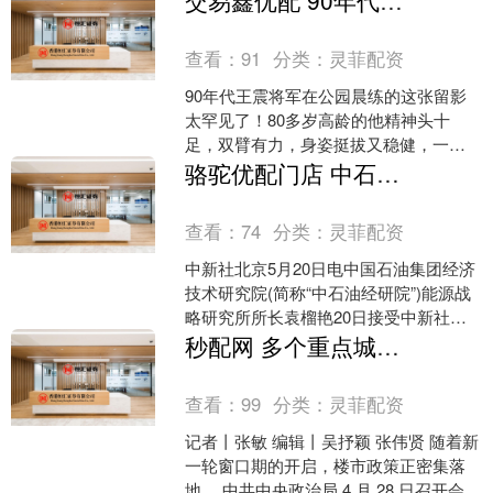
交易鑫优配 90年代王震将军在公园晨练的这张留影太罕见了！80多岁高龄的他精神头
亿元....
查看：
91
分类：
灵菲配资
90年代王震将军在公园晨练的这张留影
太罕见了！80多岁高龄的他精神头十
足，双臂有力，身姿挺拔又稳健，一看
就身手不凡，隔着屏幕都能感受到那股
骆驼优配门店 中石油经研院：中俄绿色能源合作潜力巨大
精气神！....
查看：
74
分类：
灵菲配资
中新社北京5月20日电中国石油集团经济
技术研究院(简称“中石油经研院”)能源战
略研究所所长袁榴艳20日接受中新社记
者采访时表示，中国与俄罗斯在绿色能
秒配网 多个重点城市大幅提高公积金贷款额度上限
源发展方面存....
查看：
99
分类：
灵菲配资
记者丨张敏 编辑丨吴抒颖 张伟贤 随着新
一轮窗口期的开启，楼市政策正密集落
地。 中共中央政治局 4 月 28 日召开会