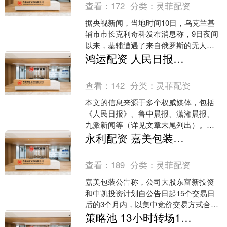
查看：
172
分类：
灵菲配资
据央视新闻，当地时间10日，乌克兰基
辅市市长克利奇科发布消息称，9日夜间
以来，基辅遭遇了来自俄罗斯的无人机
和导弹联合袭击，这场大规模袭击持续
鸿运配资 人民日报评价单依纯改编《李白》：对年轻人文化要积极包容、引导_音乐_歌曲_节目
时间超过10个小时，....
查看：
142
分类：
灵菲配资
本文的信息来源于多个权威媒体，包括
《人民日报》、鲁中晨报、潇湘晨报、
九派新闻等（详见文章末尾列出）。为
提高文章的可读性，部分内容进行了适
永利配资 嘉美包装：股东计划减持不超公司总股本1%
度润色，请理性阅读，仅供....
查看：
189
分类：
灵菲配资
嘉美包装公告称，公司大股东富新投资
和中凯投资计划自公告日起15个交易日
后的3个月内，以集中竞价交易方式合计
减持公司股份不超过948.37万股，占公司
策略池 13小时转场11次 出海微短剧从这里出发
总股本的1%....