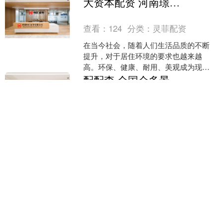
大资本配资 河南璟臻环保建材有限公司：全铝整装的专业选择_家居_消费者_铝合金
峨起伏的青山如....
查看：
124
分类：
灵菲配资
在当今社会，随着人们生活品质的不断
提升，对于居住环境的要求也越来越
高。环保、健康、耐用、美观成为现代
家居装修的重要考量因素。河南璟臻环
配配查 全国众多景区爆满，五一机票迎来“捡漏”机会：有航线价格腰斩，京沪往返机票价普遍低于高铁票价；部分五星级酒店比平日还便宜2成
保建材有限公司凭借其专业的....
查看：
181
分类：
灵菲配资
原标题：全国众多景区爆满，五一机票
迎来“捡漏”机会：有航线价格腰斩，京沪
往返机票价普遍低于高铁票价；部分五
星级酒店比平日还便宜2成 5月1日的出行
火牛网 Google Cloud Next 2026 见闻：每个开发者都有机会成为10倍速开发者
数据，比预期更....
查看：
163
分类：
灵菲配资
这几天一直在Google Cloud Next 2026，
除了Keynote之外，其实很重要的一个行