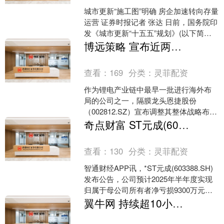
城市更新“施工图”明确 房企加速转向存量
运营 证券时报记者 张达 日前，国务院印
发《城市更新“十五五”规划》(以下简称
《规划》)。这是我国首部国家级城市更
博远策略 宣布近两年毫无进展！锂电隔膜龙头恩捷股份砍掉马来西亚项目
新专项....
查看：
169
分类：
灵菲配资
作为锂电产业链中最早一批进行海外布
局的公司之一，隔膜龙头恩捷股份
（002812.SZ）宣布调整其整体战略布
局。刚宣布将投资近40亿元在国内扩产
奇点财富 ST元成(603388SH)发预亏，预计上半年净亏损9300万元至147亿元
年产50亿平方米锂....
查看：
130
分类：
灵菲配资
智通财经APP讯，*ST元成(603388.SH)
发布公告，公司预计2025年半年度实现
归属于母公司所有者净亏损9300万元至
1.47亿元。业绩预亏的主要原因：....
翼牛网 持续超10小时 俄军无人机导弹夜袭基辅致多人伤亡