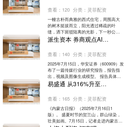
查看：
120
分类：
灵菲配资
一幢古朴而典雅的西式住宅，周围高大
的树木挺拔而立，阳光透过稀疏的叶
缝，洒下斑驳陆离的光影，下一秒公爵
夫人就将拾阶而下但这一拍摄场景并非
派生资本 券商观点AI系列专题跟踪：视频及图像生成模型
国外，而是位于上海文化影视....
查看：
140
分类：
灵菲配资
2025年7月15日，华安证券（600909）发
布了一篇传媒行业的研究报告，报告指
出，视频及图像生成模型。 报告具体内
容如下： 主要观点： 生成式AI模型开源
易盛通 从316%升至573%！保护好“母亲山”的故事这样书写→_贺兰山_生态_监测
闭....
查看：
165
分类：
灵菲配资
《内蒙古日报》（2025年7月16日1
版）。 盛夏时节的贺兰山，群山绿染，
壮美如画。7月15日，记者走进内蒙古贺
兰山国家级自然保护区，登高远眺，巍