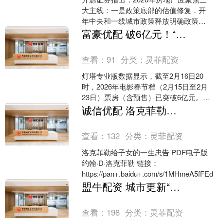
大主线：一是政策底部的估值修复，开
年中央和一线城市政策释放明确政策转
向信号，新开工和拿地回撤预示供给端
富豪优配 破6亿元！“最长电影春节档”谁能胜出？
出清加速；二是布局“....
查看：
91
分类：
灵菲配资
灯塔专业版数据显示，截至2月16日20
时，2026年电影春节档（2月15日至2月
23日）票房（含预售）已突破6亿元。
《飞驰人生3》《惊蛰无声》《镖人：风
诚信优配 洛克菲勒给子女的一生忠告 约翰·D·洛克菲勒 PDF电子版
起大漠....
查看：
132
分类：
灵菲配资
洛克菲勒给子女的一生忠告 PDF电子版
约翰·D·洛克菲勒 链接：
https://pan+.baidu+.com/s/1MHmeA5fFEdxg
盟牛配资 城市更新“施工图”明确 房企加速转向存量运营
查看：
198
分类：
灵菲配资