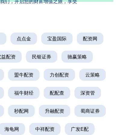
我们，开启您的财富增值之旅，享受
券
点点金
宝盈国际
配资网
优益配资
民银证券
驰赢策略
盟牛配资
力创配资
云策略
福牛财经
配配查
深资管
秒配网
升融配资
蜀商证券
海龟网
中祥配资
广发E配