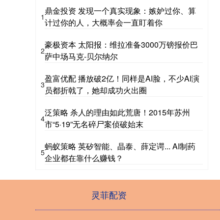
鼎金投资 发现一个真实现象：嫉妒过你、算
1
计过你的人，大概率会一直盯着你
豪极资本 太阳报：维拉准备3000万镑报价巴
2
萨中场马克-贝尔纳尔
盈富优配 播放破2亿！同样是AI脸，不少AI演
3
员都折戟了，她却成功火出圈
泛策略 杀人的理由如此荒唐！2015年苏州
4
市“5·19”无名碎尸案侦破始末
蚂蚁策略 英矽智能、晶泰、薛定谔... AI制药
5
企业都在靠什么赚钱？
灵菲配资