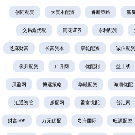
创同配资
大资本配资
睿新策略
赢
交易鑫优配
同花证券
永利配资
芝麻财富
长富资本
康乾配资
诚信配
俊升配资
广升网
优配利
益上线
贝盈网
博远策略
华融配资
海顺优配
汇通资管
赚配网
盈富忧配
普汇网
财富e99
万无优配
贵海国际
旺源配资