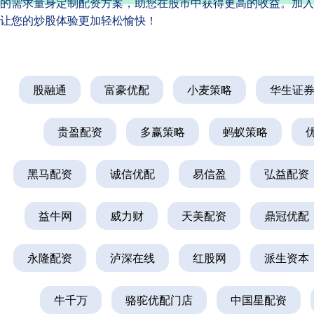
的需求量身定制配资方案，助您在股市中获得更高的收益。加入
让您的炒股体验更加轻松愉快！
股融通
富豪优配
小麦策略
华生证
贵盈配资
多赢策略
蚂蚁策略
黑马配资
诚信优配
易信盈
弘益配资
益牛网
威力财
天美配资
鼎冠优配
永隆配资
泸深在线
红股网
派生资本
牛千万
骆驼优配门店
中国星配资