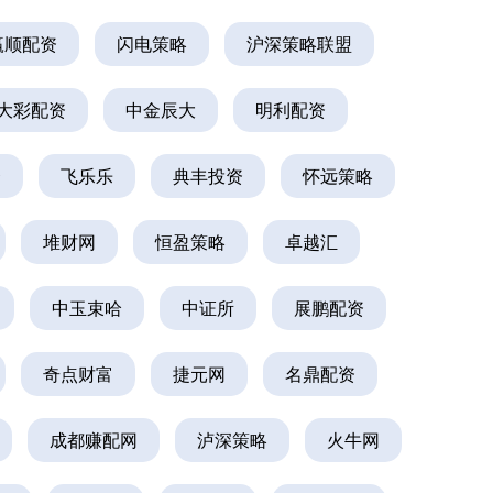
赢顺配资
闪电策略
沪深策略联盟
大彩配资
中金辰大
明利配资
资
飞乐乐
典丰投资
怀远策略
堆财网
恒盈策略
卓越汇
中玉束哈
中证所
展鹏配资
奇点财富
捷元网
名鼎配资
成都赚配网
泸深策略
火牛网